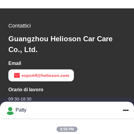
Contattici
Guangzhou Helioson Car Care
Co., Ltd.
Email
export4@helioson.com
Orario di lavoro
09:30-18:30
Patty
Il nostro indirizzo
Indirizzo Azienda
8:58 PM
Sala 1801-1803, edificio A3, Greenland Central Plaza,