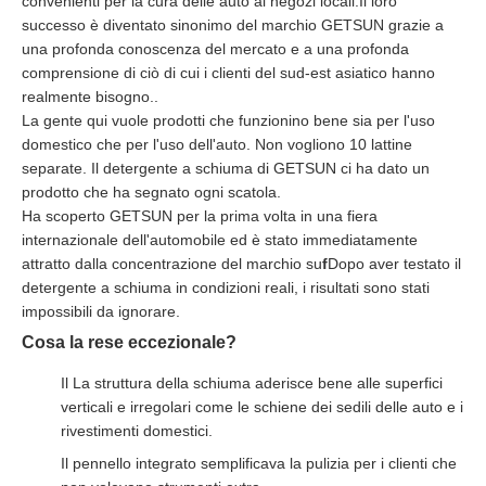
convenienti per la cura delle auto ai negozi locali.Il loro
successo è diventato sinonimo del marchio GETSUN grazie a
una profonda conoscenza del mercato e a una profonda
comprensione di ciò di cui i clienti del sud-est asiatico hanno
realmente bisogno..
La gente qui vuole prodotti che funzionino bene sia per l'uso
domestico che per l'uso dell'auto. Non vogliono 10 lattine
separate. Il detergente a schiuma di GETSUN ci ha dato un
prodotto che ha segnato ogni scatola.
Ha scoperto GETSUN per la prima volta in una fiera
internazionale dell'automobile ed è stato immediatamente
attratto dalla concentrazione del marchio su
f
Dopo aver testato il
detergente a schiuma in condizioni reali, i risultati sono stati
impossibili da ignorare.
Cosa la rese eccezionale?
Il
La struttura della schiuma aderisce bene alle superfici
verticali e irregolari come le schiene dei sedili delle auto e i
rivestimenti domestici.
Il pennello integrato semplificava la pulizia per i clienti che