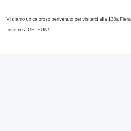
Perché visitare GETSUN alla Fiera di Canton?
Scopri le
ultime innovazioni per la cura dell'auto
.
Esplora le opportunità di cooperazione
OEM e ODM
.
Guarda
dimostrazioni dei prodotti in loco
e scopri le
Entra in contatto con il nostro esperto team commercial
Vi diamo un caloroso benvenuto per visitarci alla 138a Fiera 
insieme a GETSUN!