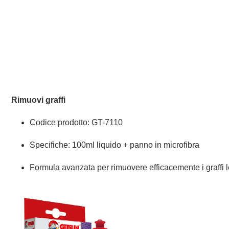
Detergente schiumogeno multiuso
Codice prodotto: GT-5014N
Specifiche: 500ml × 12 pezzi
Un innovativo detergente schiumogeno dotato di testina a