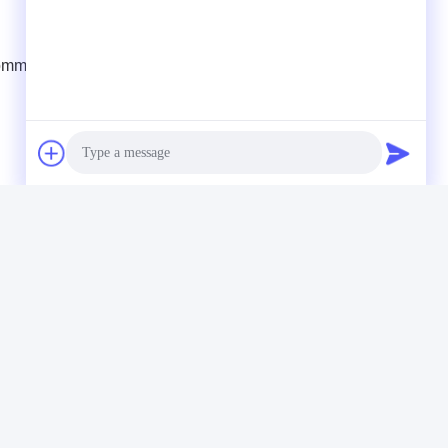
Photo
Video Call
Audio Call
mmerciali con voi. Diamo forma al futuro della cura dell'auto