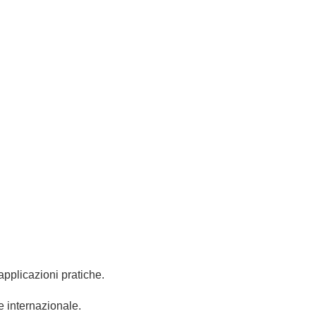
geri dalla vernice dell'auto, ripristinando una finitura liscia e 