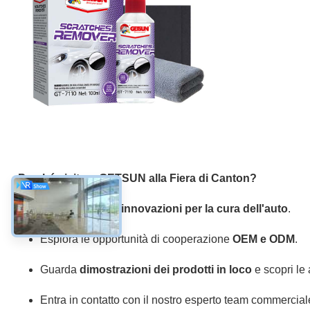
Rimuovi graffi
Codice prodotto: GT-7110
Specifiche: 100ml liquido + panno in microfibra
Formula avanzata per rimuovere efficacemente i graffi leg