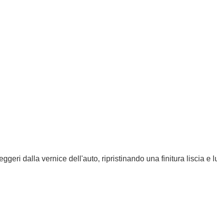
 spazzola per una pulizia profonda e pratica — ideale per più sup