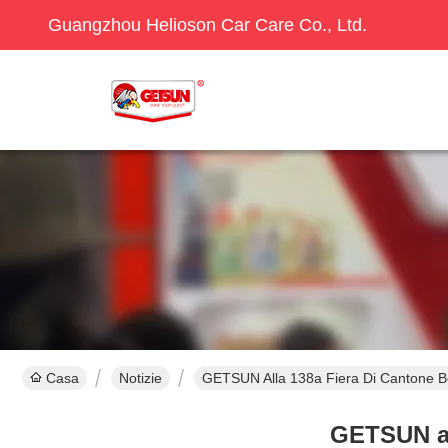
Guangzhou Helioson Car Care Co., Ltd.
Casa
Notizie
GETSUN Alla 138a Fiera Di Cantone B
GETSUN all