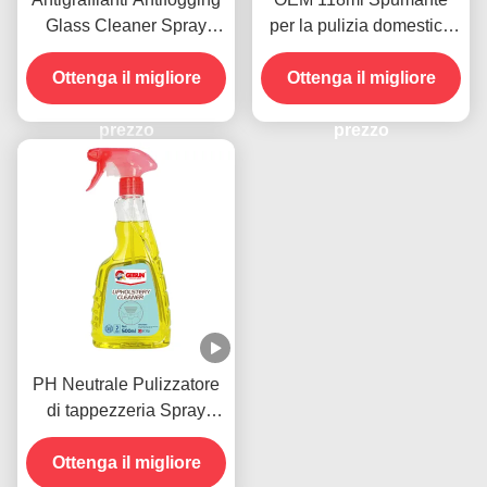
Glass Cleaner Spray
per la pulizia domestica
Smudges Dust Remover
Spray vetro vetro auto
Ottenga il migliore
500ml
Ottenga il migliore
Agente anti nebbia
prezzo
prezzo
PH Neutrale Pulizzatore
di tappezzeria Spray
Disinfettante Rimuovi
Ottenga il migliore
macchie in grande