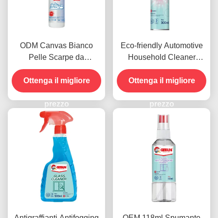
ODM Canvas Bianco
Eco-friendly Automotive
Pelle Scarpe da
Household Cleaner
ginnastica Pulizzatore
Spray Paint Protective
Ottenga il migliore
Scarpe Spray Eco
Coating Standard ROHS
Ottenga il migliore
Friendly
prezzo
prezzo
Antigraffianti Antifogging
OEM 118ml Spumante