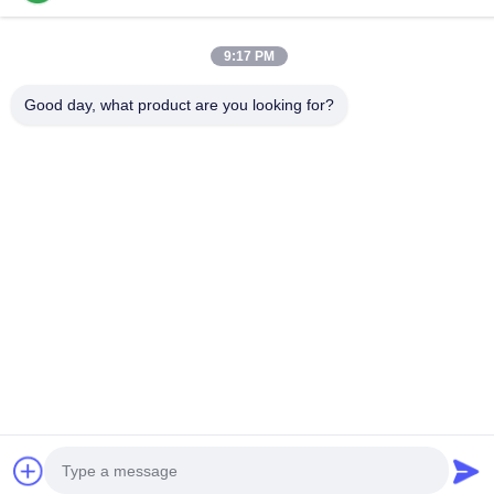
Sala 1801-1803, edificio A3, Greenland Central Plaza,
distretto di Huangpu, Guangzhou, Cina
9:17 PM
Indirizzo della fabbrica
Good day, what product are you looking for?
No. 8 Longdong Road, Parco industriale ad alta tecnologia,
Zona di sviluppo economico di Conghua, Guangdong, Cina
Telefono
0086-20-87809255
Buona qualità della Cina Prodotti di cura di automobile Fornitore.
© di Copyright -2026 Guangzhou Helioson Car Care Co., Ltd. .
Tutti i diritti riservati.
Norme sulla privacy
|
Mappa del sito