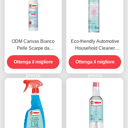
ODM Canvas Bianco
Eco-friendly Automotive
Pelle Scarpe da
Household Cleaner
ginnastica Pulizzatore
Spray Paint Protective
Ottenga il migliore
Scarpe Spray Eco
Coating Standard ROHS
Ottenga il migliore
Friendly
prezzo
prezzo