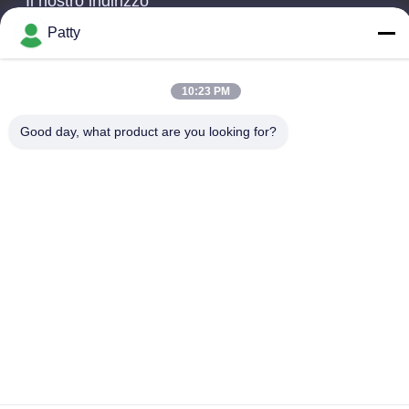
Il nostro indirizzo
Patty
Indirizzo Azienda
Sala 1801-1803, edificio A3, Greenland Central Plaza,
distretto di Huangpu, Guangzhou, Cina
10:23 PM
Indirizzo della fabbrica
Good day, what product are you looking for?
No. 8 Longdong Road, Parco industriale ad alta tecnologia,
Zona di sviluppo economico di Conghua, Guangdong, Cina
Telefono
0086-20-87809255
Buona qualità della Cina Prodotti di cura di automobile Fornitore.
© di Copyright -2026 Guangzhou Helioson Car Care Co., Ltd. .
Tutti i diritti riservati.
Norme sulla privacy
|
Mappa del sito