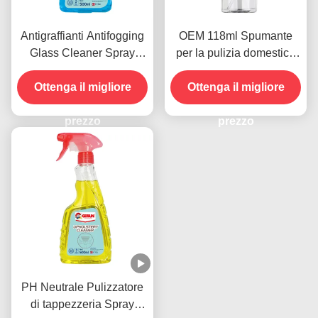
Antigraffianti Antifogging
OEM 118ml Spumante
Glass Cleaner Spray
per la pulizia domestica
Smudges Dust Remover
Spray vetro vetro auto
Ottenga il migliore
500ml
Ottenga il migliore
Agente anti nebbia
prezzo
prezzo
PH Neutrale Pulizzatore
di tappezzeria Spray