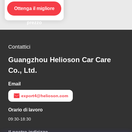
Disinfettante Rimuovi
Ottenga il migliore
macchie in grande
quantità
prezzo
Contattici
Guangzhou Helioson Car Care
Co., Ltd.
Email
export4@helioson.com
Orario di lavoro
09:30-18:30