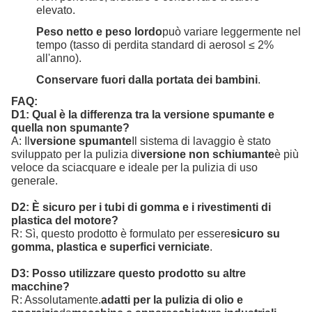
elevato.
Peso netto e peso lordo
può variare leggermente nel
tempo (tasso di perdita standard di aerosol ≤ 2%
all'anno).
Conservare fuori dalla portata dei bambini
.
FAQ:
D1: Qual è la differenza tra la versione spumante e
quella non spumante?
A: Il
versione spumante
Il sistema di lavaggio è stato
sviluppato per la pulizia di
versione non schiumante
è più
veloce da sciacquare e ideale per la pulizia di uso
generale.
D2: È sicuro per i tubi di gomma e i rivestimenti di
plastica del motore?
R: Sì, questo prodotto è formulato per essere
sicuro su
gomma, plastica e superfici verniciate
.
D3: Posso utilizzare questo prodotto su altre
macchine?
R: Assolutamente.
adatti per la pulizia di olio e