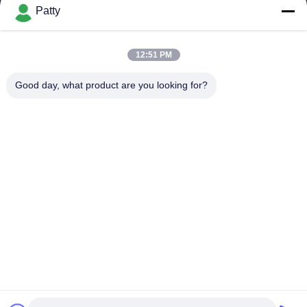
Patty
Il nostro indirizzo
Indirizzo Azienda
12:51 PM
Sala 1801-1803, edificio A3, Greenland Central Plaza,
distretto di Huangpu, Guangzhou, Cina
Good day, what product are you looking for?
Indirizzo della fabbrica
No. 8 Longdong Road, Parco industriale ad alta tecnologia,
Zona di sviluppo economico di Conghua, Guangdong, Cina
Telefono
0086-20-87809255
Buona qualità della Cina Prodotti di cura di automobile Fornitore.
© di Copyright -2026 Guangzhou Helioson Car Care Co., Ltd. .
Tutti i diritti riservati.