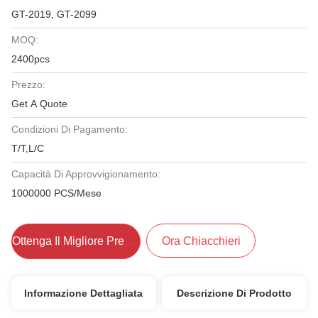
GT-2019, GT-2099
MOQ:
2400pcs
Prezzo:
Get A Quote
Condizioni Di Pagamento:
T/T,L/C
Capacità Di Approvvigionamento:
1000000 PCS/Mese
Ottenga Il Migliore Prezzo
Ora Chiacchieri
Informazione Dettagliata
Descrizione Di Prodotto