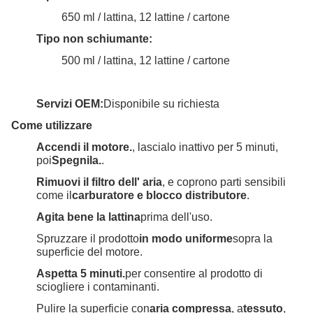
650 ml / lattina, 12 lattine / cartone
Tipo non schiumante:
500 ml / lattina, 12 lattine / cartone
Servizi OEM:
Disponibile su richiesta
Come utilizzare
Accendi il motore.
, lascialo inattivo per 5 minuti,
poi
Spegnila.
.
Rimuovi il filtro dell' aria
, e coprono parti sensibili
come il
carburatore e blocco distributore
.
Agita bene la lattina
prima dell'uso.
Spruzzare il prodotto
in modo uniforme
sopra la
superficie del motore.
Aspetta 5 minuti.
per consentire al prodotto di
sciogliere i contaminanti.
Pulire la superficie con
aria compressa
, a
tessuto
,