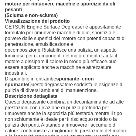
motore per rimuovere macchie e sporcizie da oli
pesanti
(Sciuma e non-sciuma)
Visualizzazione del prodotto
GETSUN Engine Surface Degreaser è appositamente
formulato per rimuovere macchie di olio, sporcizia e
polvere dalle superfici del motore con potenti capacità di
penetrazione, emulsificazione e
decomposizione.Ristabilisce una pulizia, un aspetto
luminoso per i componenti del motore mentre aiuta il
motore a dissipare il calore in modo più efficace.può
essere applicato anche a macchine e attrezzature
industriali.
Disponibile in entrambe
spumante
- e
non
spumante
Questo degrassatore soddisfa le esigenze di
pulizia di diversi ambienti di manutenzione.
Descrizione dettagliata
Questo degrasante combina un decontaminante ad alte
prestazioni con un'azione di pulizia profonda per
rimuovere anche la sporcizia più testarda.mentre il tipo
non schiumante è ideale per il risciacquo rapido o la
pulizia dei punti. Aiutando a rimuovere l'accumulo di
calore, contribuisce a migliorare le prestazioni del motore