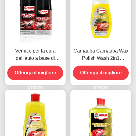
Vernice per la cura
Carnauba Carnauba Wax
dell'auto a base di
Polish Wash 2in1
silicone Rivestimento
impermeabile resistente
Ottenga il migliore
cristallino Cera
Ottenga il migliore
agli graffi
antipolvere 450g
prezzo
prezzo