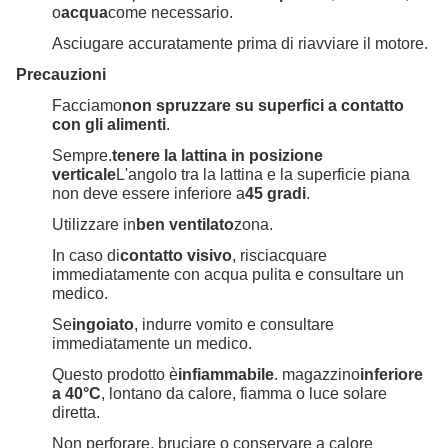
o
acqua
come necessario.
Asciugare accuratamente prima di riavviare il motore.
Precauzioni
Facciamo
non spruzzare su superfici a contatto
con gli alimenti
.
Sempre.
tenere la lattina in posizione
verticale
L'angolo tra la lattina e la superficie piana
non deve essere inferiore a
45 gradi
.
Utilizzare in
ben ventilato
zona.
In caso di
contatto visivo
, risciacquare
immediatamente con acqua pulita e consultare un
medico.
Se
ingoiato
, indurre vomito e consultare
immediatamente un medico.
Questo prodotto è
infiammabile
. magazzino
inferiore
a 40°C
, lontano da calore, fiamma o luce solare
diretta.
Non perforare, bruciare o conservare a calore