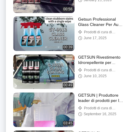
January 15, 2026
00:56
Getsun Professional
Glass Cleaner Per Auto
Finestre e Specchi
Prodotti di cura di
Spray di pulizia del
automobile
June 17, 2025
vetro Eco-Friendly
00:39
GETSUN Rivestimento
Idrorepellente per
Parabrezza a Lunga
Prodotti di cura di
Durata
automobile
June 10, 2025
00:49
GETSUN | Produttore
leader di prodotti per la
cura dell'auto e fornitore
Prodotti di cura di
globale
automobile
September 16, 2025
03:45