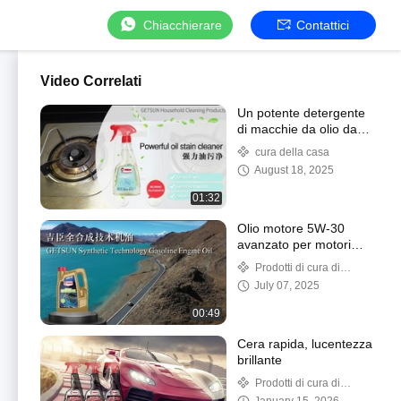
Chiacchierare
Contattici
Video Correlati
Un potente detergente
di macchie da olio da
cucina.
cura della casa
August 18, 2025
01:32
Olio motore 5W-30
avanzato per motori
TGDI Formula a base di
Prodotti di cura di
esteri
automobile
July 07, 2025
00:49
Cera rapida, lucentezza
brillante
Prodotti di cura di
automobile