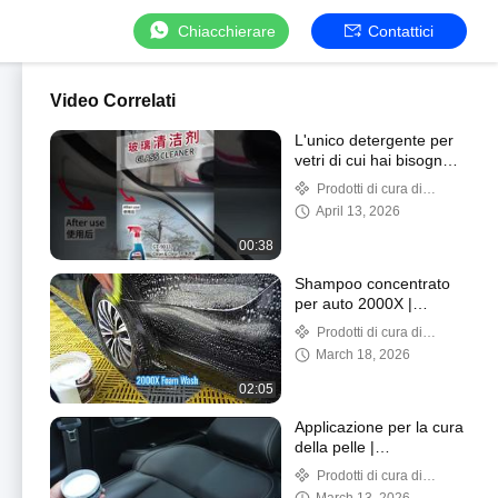
Chiacchierare
Contattici
Video Correlati
L'unico detergente per
vetri di cui hai bisogno!
Lucentezza multi-
Prodotti di cura di
superficie per auto e
automobile
April 13, 2026
casa
00:38
Shampoo concentrato
per auto 2000X |
Autolavaggio con
Prodotti di cura di
schiuma ricca e
automobile
March 18, 2026
processo di pulizia
senza graffi
02:05
Applicazione per la cura
della pelle |
Condizionamento
Prodotti di cura di
profondo e protezione
automobile