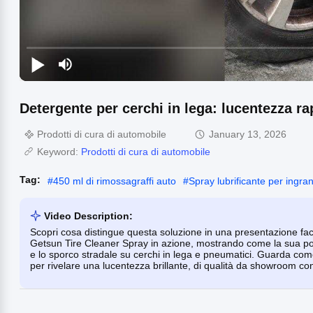
Detergente per cerchi in lega: lucentezza ra
Prodotti di cura di automobile
January 13, 2026
Keyword:
Prodotti di cura di automobile
Tag:
#
450 ml di rimossagraffi auto
#
Spray lubrificante per ingr
Video Description:
Scopri cosa distingue questa soluzione in una presentazione fac
Getsun Tire Cleaner Spray in azione, mostrando come la sua pot
e lo sporco stradale su cerchi in lega e pneumatici. Guarda com
per rivelare una lucentezza brillante, di qualità da showroom con