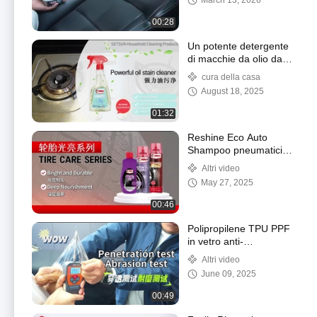
March 13, 2026
duratura per le superfici
in pelle
00:28
Un potente detergente
di macchie da olio da
cucina.
cura della casa
August 18, 2025
01:32
Reshine Eco Auto
Shampoo pneumatici
schiuma spray liquido
Altri video
650ml
May 27, 2025
00:46
Polipropilene TPU PPF
in vetro anti-
gialloramento pellicola
Altri video
protettiva trasparente
June 09, 2025
per auto ad alta
temperatura
00:49