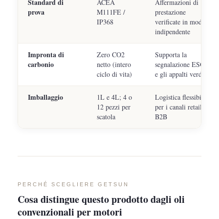
Standard di
ACEA
Affermazioni di
prova
M111FE /
prestazione
IP368
verificate in modo
indipendente
Impronta di
Zero CO2
Supporta la
carbonio
netto (intero
segnalazione ESG
ciclo di vita)
e gli appalti verdi
Imballaggio
1L e 4L; 4 o
Logistica flessibile
12 pezzi per
per i canali retail e
scatola
B2B
PERCHÉ SCEGLIERE GETSUN
Cosa distingue questo prodotto dagli oli
convenzionali per motori